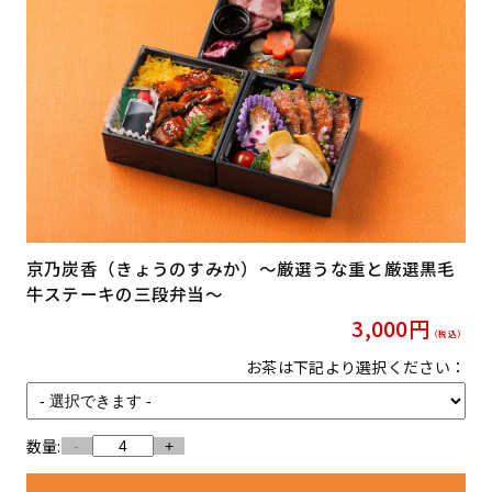
京乃炭香（きょうのすみか）〜厳選うな重と厳選黒毛
牛ステーキの三段弁当〜
3,000
円
（税込）
お茶は下記より選択ください：
数量:
-
+