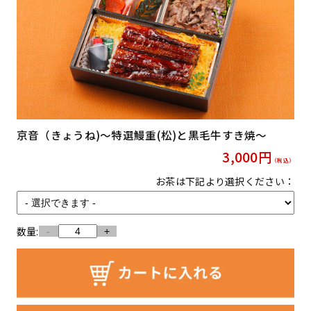
京音（きょうね)〜特選鰻重(松)と黒毛牛すき焼〜
3,000
円
（税込）
お茶は下記より選択ください：
数量:
-
+