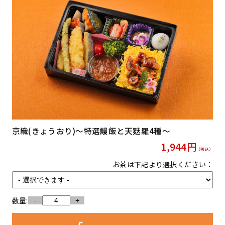
京織(きょうおり)〜特選鰻飯と天麩羅4種〜
1,944
円
（税込）
お茶は下記より選択ください：
数量:
-
+