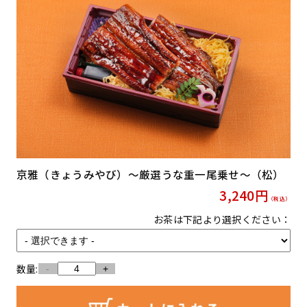
京雅（きょうみやび）〜厳選うな重一尾乗せ〜（松）
3,240
円
（税込）
お茶は下記より選択ください：
数量:
-
+