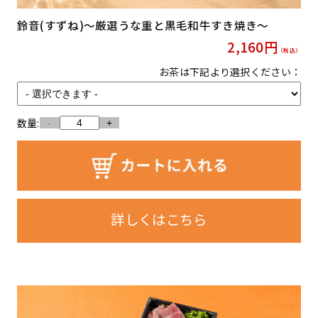
鈴音(すずね)〜厳選うな重と黒毛和牛すき焼き〜
2,160
円
（税込）
お茶は下記より選択ください：
数量:
-
+
詳しくはこちら