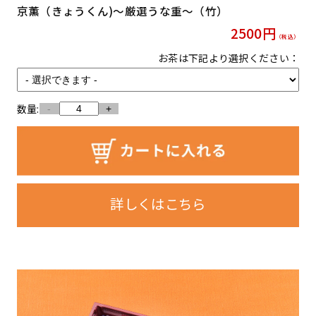
京薫（きょうくん)〜厳選うな重〜（竹）
2500
円
（税込）
お茶は下記より選択ください：
数量:
-
+
詳しくはこちら