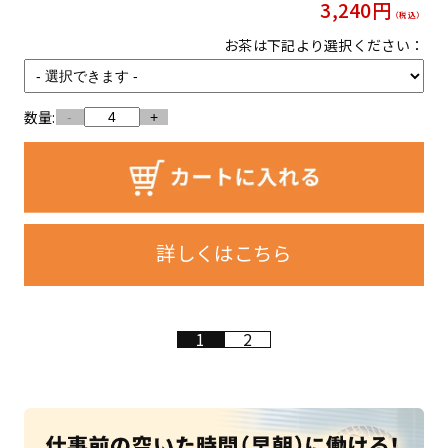
3,240
円
（税込）
お茶は下記より選択ください：
数量:
-
+
詳しくはこちら
1
2