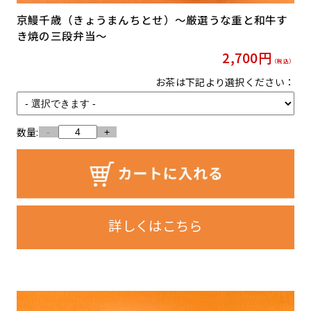
京鰻千歳（きょうまんちとせ）〜厳選うな重と和牛す
き焼の三段弁当〜
2,700
円
（税込）
お茶は下記より選択ください：
数量:
-
+
詳しくはこちら