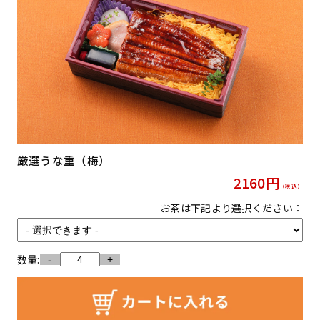
厳選うな重（梅）
2160
円
（税込）
お茶は下記より選択ください：
数量:
-
+