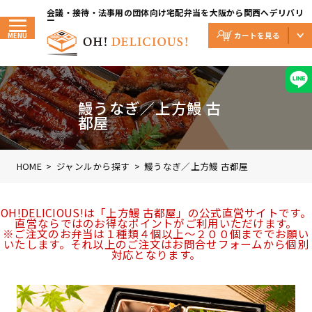
Skip
to
会議・接待・法事用の団体向け宅配弁当を大阪から関西へデリバリ
the
ー
content
MENU
鰻うなぎ／上方鰻 古
都屋
HOME
ジャンルから探す
鰻うなぎ／上方鰻 古都屋
OH!DELICIOUS!は「上方鰻 古都屋」の公式直営サイトです。
直営ならではのお得なポイントがご利用いただけます。
※ご注文のお弁当は１種類４個以上～２００個まででお願い
いたします。それ以上のご注文はお問合せフォームから個別
対応となります。