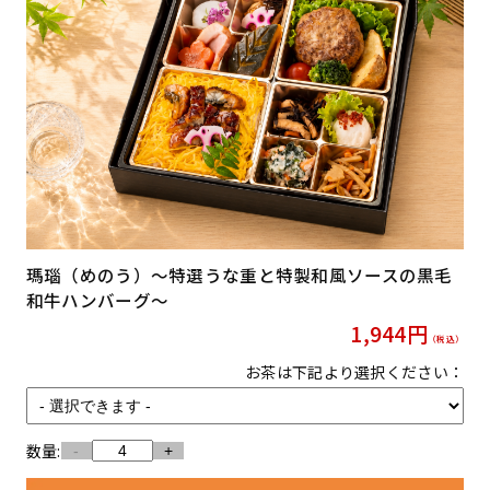
瑪瑙（めのう）〜特選うな重と特製和風ソースの黒毛
和牛ハンバーグ〜
1,944
円
（税込）
お茶は下記より選択ください：
数量:
-
+