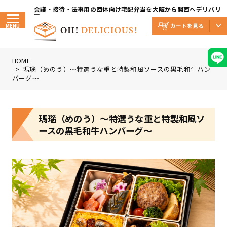
Skip
to
会議・接待・法事用の団体向け宅配弁当を大阪から関西へデリバリ
the
ー
content
MENU
HOME
瑪瑙（めのう）〜特選うな重と特製和風ソースの黒毛和牛ハン
バーグ〜
瑪瑙（めのう）〜特選うな重と特製和風ソ
ースの黒毛和牛ハンバーグ〜