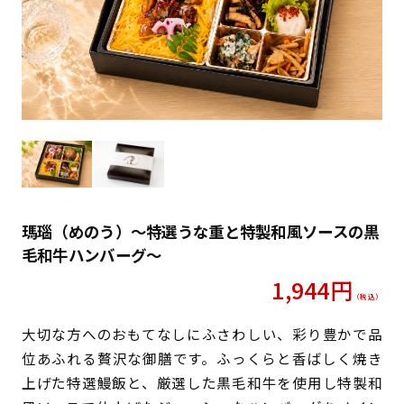
瑪瑙（めのう）〜特選うな重と特製和風ソースの黒
毛和牛ハンバーグ〜
1,944
円
（税込）
大切な方へのおもてなしにふさわしい、彩り豊かで品
位あふれる贅沢な御膳です。ふっくらと香ばしく焼き
上げた特選鰻飯と、厳選した黒毛和牛を使用し特製和