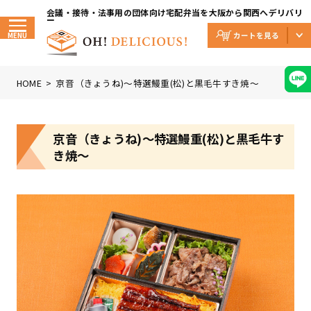
Skip
to
会議・接待・法事用の団体向け宅配弁当を大阪から関西へデリバリ
the
ー
content
MENU
HOME
京音（きょうね)〜特選鰻重(松)と黒毛牛すき焼〜
京音（きょうね)〜特選鰻重(松)と黒毛牛す
き焼〜