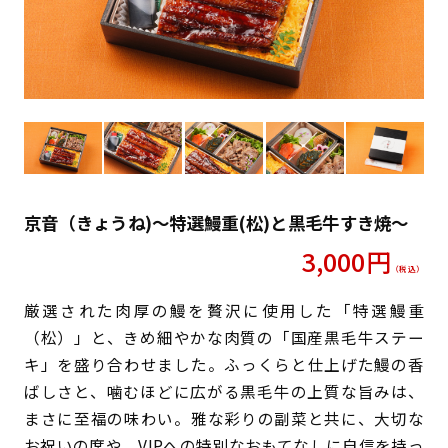
京音（きょうね)〜特選鰻重(松)と黒毛牛すき焼〜
3,000
円
（税込）
厳選された肉厚の鰻を贅沢に使用した「特選鰻重
（松）」と、きめ細やかな肉質の「国産黒毛牛ステー
キ」を盛り合わせました。ふっくらと仕上げた鰻の香
ばしさと、噛むほどに広がる黒毛牛の上質な旨みは、
まさに至福の味わい。雅な彩りの副菜と共に、大切な
お祝いの席や、VIPへの特別なおもてなしに自信を持っ