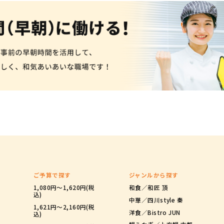
ご予算で探す
ジャンルから探す
1,080円〜1,620円(税
和食／和匠 頂
込)
中華／四川style 秦
1,621円～2,160円(税
洋食／Bistro JUN
込)