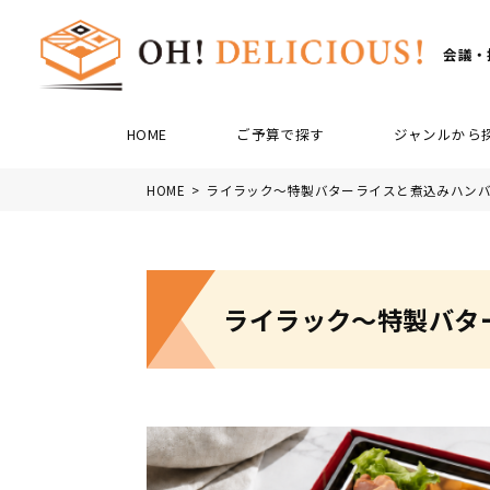
Skip
to
the
content
会議・
HOME
ご予算で探す
ジャンルから
HOME
ライラック～特製バターライスと煮込みハン
ライラック～特製バタ