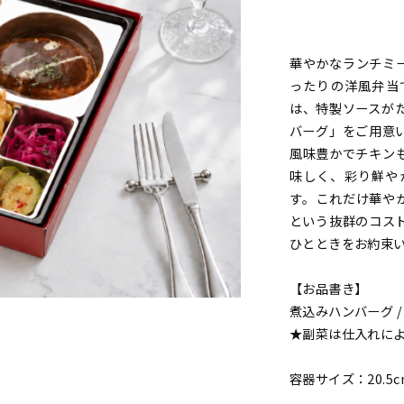
華やかなランチミ
ったりの洋風弁当
は、特製ソースが
バーグ」をご用意
風味豊かでチキン
味しく、彩り鮮や
す。これだけ華やか
という抜群のコス
ひとときをお約束
【お品書き】
煮込みハンバーグ /
★副菜は仕入れに
容器サイズ：20.5cm