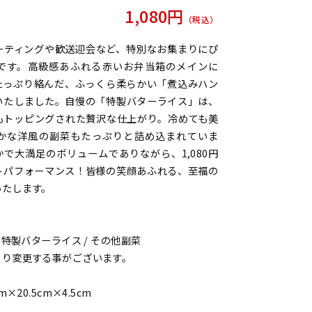
1,080
円
（税込）
ーティングや歓送迎会など、特別なお集まりにぴ
です。高級感あふれる赤いお弁当箱のメインに
たっぷり絡んだ、ふっくら柔らかい「煮込みハン
いたしました。自慢の「特製バターライス」は、
もトッピングされた贅沢な仕上がり。冷めても美
かな洋風の副菜もたっぷりと詰め込まれていま
で大満足のボリュームでありながら、1,080円
トパフォーマンス！皆様の笑顔あふれる、至福の
いたします。
 特製バターライス / その他副菜
より変更する事がございます。
×20.5cm×4.5cm