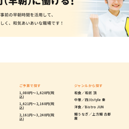
ご予算で探す
ジャンルから探す
1,080円〜1,620円(税
和食／和匠 頂
込)
中華／四川style 秦
1,621円～2,160円(税
洋食／Bistro JUN
込)
鰻うなぎ／上方鰻 古都
2,161円～3,240円(税
屋
込)