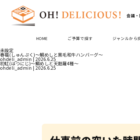
Skip
to
the
content
会議・
HOME
ご予算で探す
ジャンルから
未設定
春福(しゅんぷく)〜鯛めしと黒毛和牛ハンバーグ〜
ohdeli_admin
|
2026.6.25
初虹(はつにじ)〜鯛めしと天麩羅4種〜
ohdeli_admin
|
2026.6.25